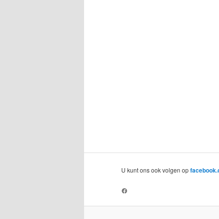
U kunt ons ook volgen op
facebook
https://www.facebook.com/APK-Centraal-111828614720199