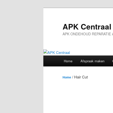
Spring
naar
de
APK Centraal
primaire
APK ONDEHOUD REPARATIE A
inhoud
Hoofdmenu
Home
Afspraak maken
/ Hair Cut
Home