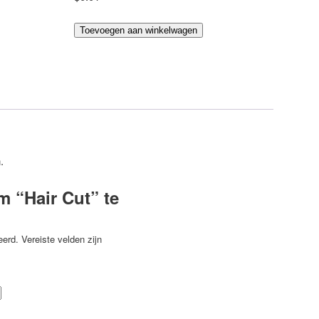
Hair
Toevoegen aan winkelwagen
Cut
aantal
.
m “Hair Cut” te
eerd.
Vereiste velden zijn