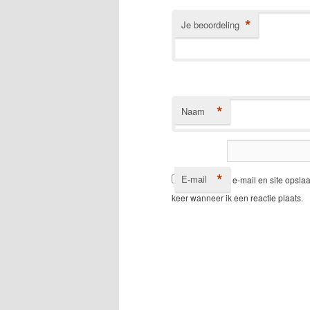
*
Je beoordeling
*
Naam
*
E-mail
Mijn naam, e-mail en site opsla
keer wanneer ik een reactie plaats.